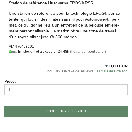
Sta­tion de ré­fé­rence Hus­q­var­na EPOS® RS5
Une sta­tion de ré­fé­rence pour la tech­no­lo­gie EPOS® par sa­
tel­lite, qui four­nit des li­mites sans fil pour Au­to­mo­wer®. per­
met, ce qui donne lieu à un en­tre­tien de la pe­louse en­tiè­re­
ment per­son­na­li­sable. La sta­tion offre une zone de tra­vail
d'un rayon al­lant jus­qu'à 500 mètres.
AM-970468201
En stock.Prêt à expédier 24-48h
(l`étranger peut varier)
999,00 EUR
incl. 19% De taxe de ser excl.
Les frais de livraison
Pièce:
AJOUTER AU PANIER