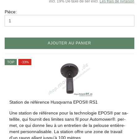
incl. 19% De taxe de ser excl.
Les frais de livraison
Pièce:
AJOUTER AU PANIER
TOP
-33%
Sta­tion de ré­fé­rence Hus­q­var­na EPOS® RS1
Une sta­tion de ré­fé­rence pour la tech­no­lo­gie EPOS® par sa­
tel­lite, qui four­nit des li­mites sans fil pour Au­to­mo­wer®. per­
met, ce qui donne lieu à un en­tre­tien de la pe­louse en­tiè­re­
ment per­son­na­li­sable. La sta­tion offre une zone de tra­vail
d'un rayon al­lant jus­qu'à 100 mètres.