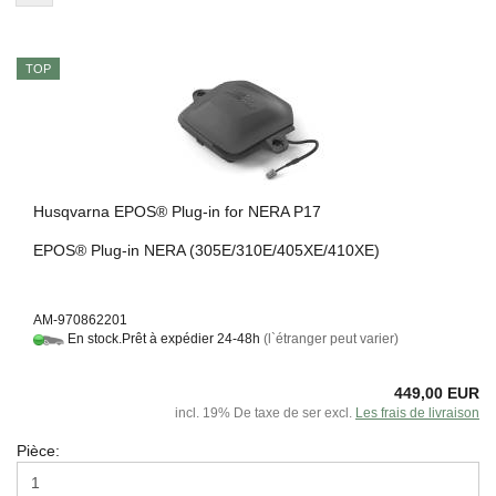
TOP
Hus­q­var­na EPOS® Plug-​in for NERA P17
EPOS® Plug-​in NERA (305E/310E/405XE/410XE)
AM-970862201
En stock.Prêt à expédier 24-48h
(l`étranger peut varier)
449,00 EUR
incl. 19% De taxe de ser excl.
Les frais de livraison
Pièce: