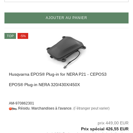
AJOUTER AU PANIER
TOP
-5%
Hus­q­var­na EPOS® Plug-​in for NERA P21 - CEPOS3
EPOS® Plug-​in NERA 320/430X/450X
AM-970862301
Résidu. Marchandises à l'avance.
(l`étranger peut varier)
prix 449,00 EUR
Prix ​​spécial 426,55 EUR