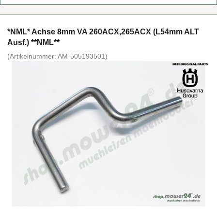
*NML* Achse 8mm VA 260ACX,265ACX (L54mm ALT
Ausf.) **NML**
(Ar­ti­kel­num­mer:
AM-​505193501
)