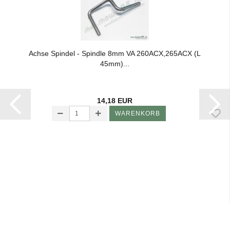
Achse Spin­del - Spind­le 8mm VA 260ACX,265ACX (L
45mm)...
14,18 EUR
WARENKORB