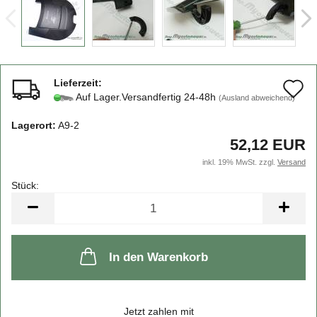
Lieferzeit:
A
Auf Lager.Versandfertig 24-48h
(Ausland abweichend)
d
Lagerort:
A9-2
M
52,12 EUR
inkl. 19% MwSt. zzgl.
Versand
Stück:
Stück
In den Warenkorb
Jetzt zahlen mit