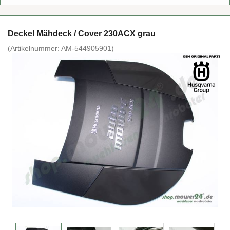
De­ckel Mäh­deck / Cover 230ACX grau
(Ar­ti­kel­num­mer:
AM-​544905901
)