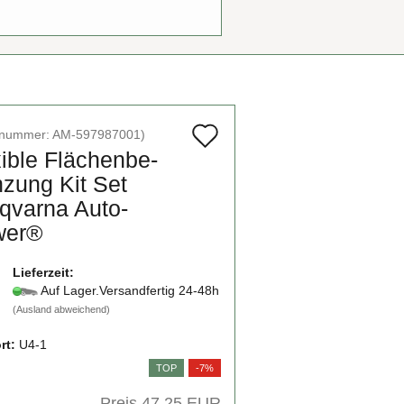
Auf
elnummer:
AM-597987001
)
xi­ble Flä­chen­be­
den
­zung Kit Set
Merkzettel
qvar­na Au­to­
wer®
Lieferzeit:
Auf Lager.Versandfertig 24-48h
(Ausland abweichend)
rt:
U4-1
TOP
-7%
Preis 47,25 EUR