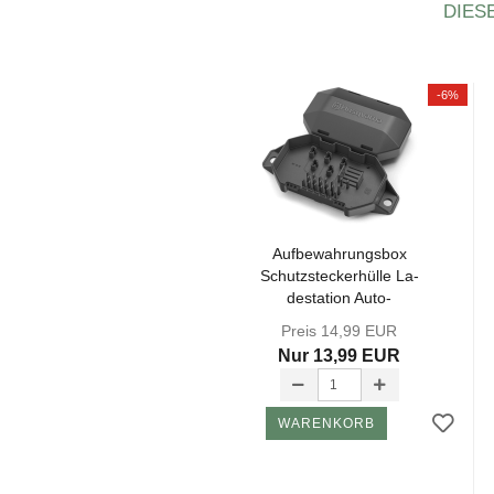
DIES
-6%
Auf­be­wah­rungs­box
Schutz­ste­cker­hül­le La­
de­sta­ti­on Au­to­
mower®...
Preis 14,99 EUR
Nur 13,99 EUR
WARENKORB