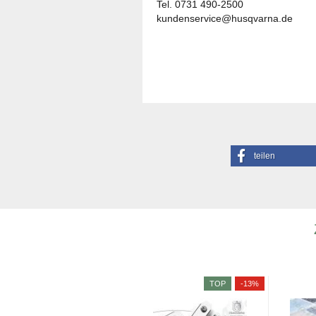
Tel. 0731 490-2500
kundenservice@husqvarna.de
teilen
-15%
TOP
-13%