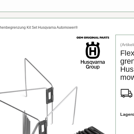
ächenbegrenzung Kit Set Husqvarna Automower®
(Artik
Fle­
gren
Hus­
mo
Lagero