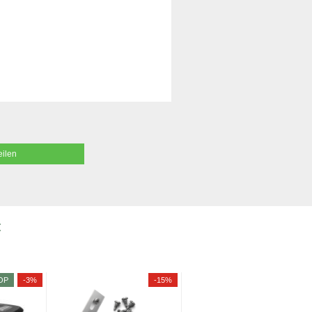
eilen
:
OP
-3%
-15%
TOP
-10%