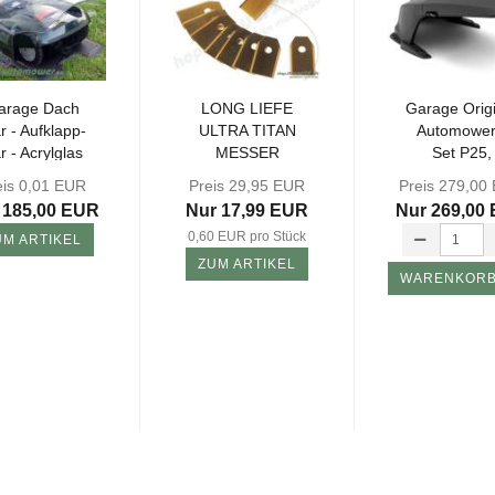
a­ra­ge Dach
LONG LIEFE
Ga­ra­ge Ori­gi
r - Auf­klapp­
ULTRA TITAN
Au­to­mowe
r - Acryl­glas
MES­SER
Set P25,
Set für...
0,75mm[[Ti3]] -
435XAW
eis 0,01 EUR
Preis 29,95 EUR
Preis 279,00
30 Stück...
535AWD..
 185,00 EUR
Nur 17,99 EUR
Nur 269,00
0,60 EUR pro Stück
UM ARTIKEL
ZUM ARTIKEL
WARENKOR