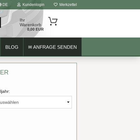
DE
Kundenlogin
Merkzettel
Ihr
Warenkorb
0,00 EUR
BLOG
✉ ANFRAGE SENDEN
HER
ljahr: