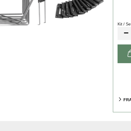
Kit / Se
Kit
/
Set
FR