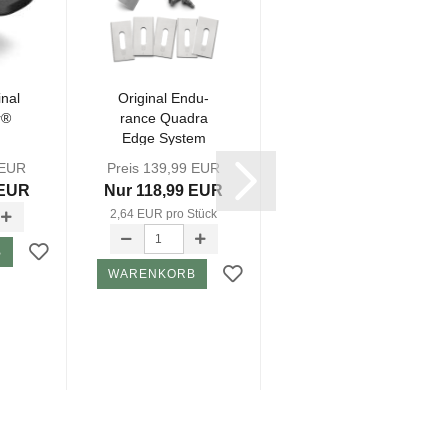
­nal
Ori­gi­nal En­du­
Ori­gi­nal En­du­
r®
ran­ce Qua­dra
ran­ce Qua­dra
Edge Sys­tem
Edge Sys­tem
D
Blade Mes­ser...
Blade Mes­ser...
 EUR
Preis 139,99 EUR
Preis 24,99 EUR
.
 EUR
Nur 118,99 EUR
Nur 22,49 EUR
2,64 EUR pro Stück
3,75 EUR pro Stück
B
WARENKORB
WARENKORB