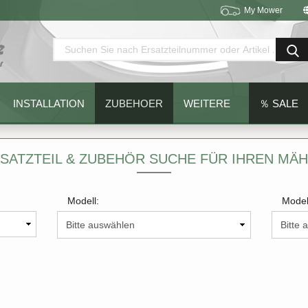
My Mower
Sprache auswählen
Lieferland
INSTALLATION
ZUBEHOER
WEITERE
％ SALE
SATZTEIL & ZUBEHÖR SUCHE FÜR IHREN MÄ
Modell:
Model
Konto erstellen
Passwort vergessen?