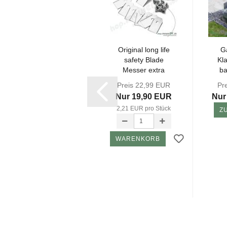
Ori­gi­nal Hus­
Ori­gi­nal long life
G
qvar­na EN­DU­
safe­ty Blade
Kla
RAN­CE HSS
Mes­ser extra
ba
PRO Blade
dick 0,6mm...
Preis 199,00 EUR
Preis 22,99 EUR
Pr
Mes­ser...
Nur 169,15 EUR
Nur 19,90 EUR
Nur
3,76 EUR pro Stück
2,21 EUR pro Stück
Z
WARENKORB
WARENKORB