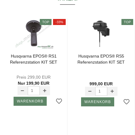
TOP
-33%
TOP
Hus­qvar­na EPOS® RS1
Hus­qvar­na EPOS® RS5
Re­fe­renz­sta­ti­on KIT SET
Re­fe­renz­sta­ti­on KIT SET
Preis 299,00 EUR
Nur 199,90 EUR
999,00 EUR
WARENKORB
WARENKORB