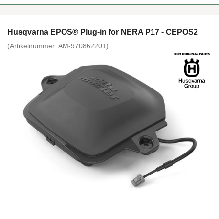
Hus­qvar­na EPOS® Plug-​in for NERA P17 - CEPOS2
(Ar­ti­kel­num­mer:
AM-​970862201
)