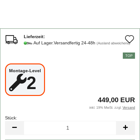
Lieferzeit:
A
Auf Lager.Versandfertig 24-48h
(Ausland abweichend)
d
TOP
M
Montage-Level
2
449,00 EUR
inkl. 19% MwSt. zzgl.
Versand
Stück:
Stück