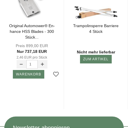
Ori­gi­nal Au­to­mower® En­
Tram­po­lin­sper­re Bar­rie­re
han­ce HSS Bla­des - 300
4 Stück
Stück...
Preis 899,00 EUR
Nur 737,18 EUR
Nicht mehr lieferbar
2,46 EUR pro Stück
ZUM ARTIKEL
WARENKORB
Newsletter abonnieren