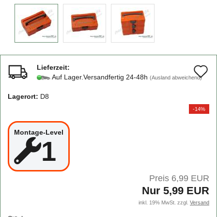
Lieferzeit:
A
Auf Lager.Versandfertig 24-48h
(Ausland abweichend)
d
Lagerort:
D8
M
-14%
Montage-Level
1
Preis 6,99 EUR
Nur 5,99 EUR
inkl. 19% MwSt. zzgl.
Versand