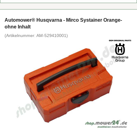
Au­to­mower® Hus­qvar­na - Mirco Sys­tai­ner Orange-​
ohne In­halt
(Ar­ti­kel­num­mer:
AM-​529410001
)