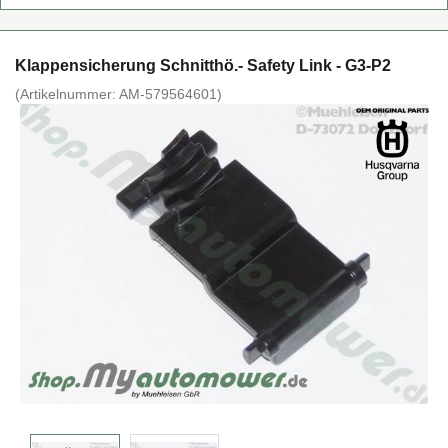
Klap­pen­si­che­rung Schnitt­hö.- Safe­ty Link - G3-P2
(Ar­ti­kel­num­mer:
AM-​579564601
)