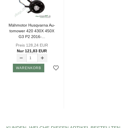
Mäh­mo­tor Hus­qvar­na Au­
to­mower 420 430X 450X
G3 P2 2016-...
Preis 128,24 EUR
Nur 121,83 EUR
WARENKORB