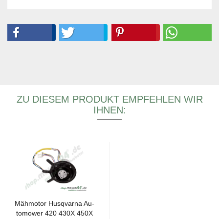
ZU DIESEM PRODUKT EMPFEHLEN WIR
IHNEN:
Mäh­mo­tor Hus­qvar­na Au­
to­mower 420 430X 450X