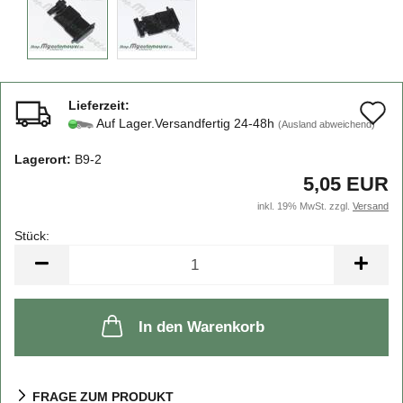
Lieferzeit:
A
Auf Lager.Versandfertig 24-48h
(Ausland abweichend)
d
Lagerort:
B9-2
M
5,05 EUR
inkl. 19% MwSt. zzgl.
Versand
Stück:
Stück
In den Warenkorb
FRAGE ZUM PRODUKT