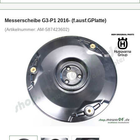
Mes­ser­schei­be G3-P1 2016- (f.ausf.GPlat­te)
(Ar­ti­kel­num­mer:
AM-​587423602
)