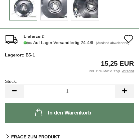
Lieferzeit:
A
Auf Lager.Versandfertig 24-48h
(Ausland abweichend)
d
Lagerort:
B5-1
M
15,25 EUR
inkl. 19% MwSt. zzgl.
Versand
Stück:
Stück
In den Warenkorb
FRAGE ZUM PRODUKT