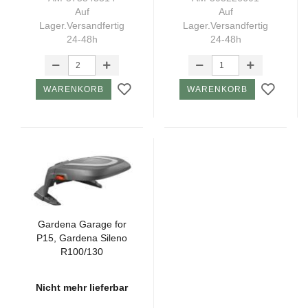
Auf
Auf
Lager.Versandfertig
Lager.Versandfertig
24-48h
24-48h
WARENKORB
WARENKORB
Gar­de­na Ga­ra­ge for
P15, Gar­de­na Si­le­no
R100/130
Nicht mehr lieferbar