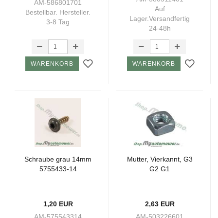
AM-586801701
Auf
Bestellbar. Hersteller.
Lager.Versandfertig
3-8 Tag
24-48h
WARENKORB
WARENKORB
Schrau­be grau 14mm
Mut­ter, Vier­kannt, G3
5755433-​​14
G2 G1
1,20 EUR
2,63 EUR
AM-575543314
AM-503226601