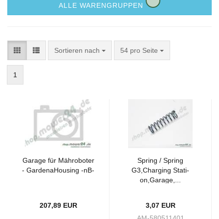
ALLE WARENGRUPPEN
Sortieren nach
54 pro Seite
1
Ga­ra­ge für Mäh­ro­bo­ter
Spring / Spring
- Gar­den­aHousing -nB-
G3,Char­ging Sta­ti­
on,Ga­ra­ge,...
207,89 EUR
3,07 EUR
AM-580511401