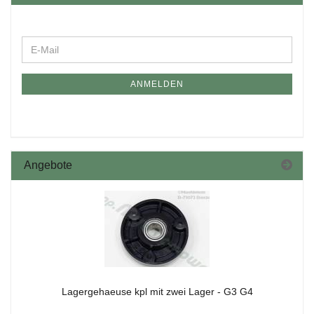
ANMELDEN
Angebote
La­ger­gehae­u­se kpl mit zwei Lager - G3 G4