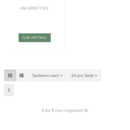
AM-588977301
ZUM ARTIKEL
Sortieren nach
54 pro Seite
1
1
bis
5
(von insgesamt
5
)