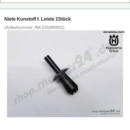
Niete Kunst­off f. Leis­te 1Stück
(Ar­ti­kel­num­mer:
AM-​535080901
)