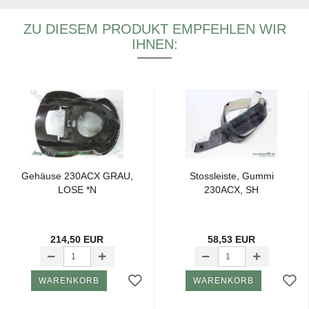
ZU DIESEM PRODUKT EMPFEHLEN WIR
IHNEN:
Ge­häu­se 230ACX GRAU,
Stoss­leis­te, Gummi
LOSE *N
230ACX, SH
214,50 EUR
58,53 EUR
WARENKORB
WARENKORB