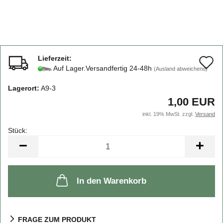
Lieferzeit:
A
Auf Lager.Versandfertig 24-48h
(Ausland abweichend)
d
Lagerort:
A9-3
M
1,00 EUR
inkl. 19% MwSt. zzgl.
Versand
Stück:
Stück
In den Warenkorb
FRAGE ZUM PRODUKT