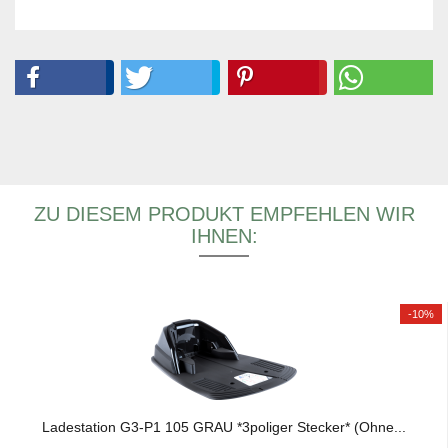
ZU DIESEM PRODUKT EMPFEHLEN WIR
IHNEN:
-10%
La­de­sta­ti­on G3-P1 105 GRAU *3poliger Ste­cker* (Ohne...