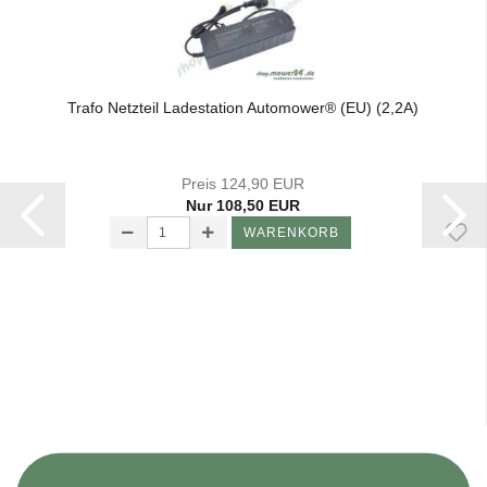
Trafo Netz­teil La­de­sta­ti­on Au­to­mower® (EU) (2,2A)
Preis 124,90 EUR
Nur 108,50 EUR
WARENKORB