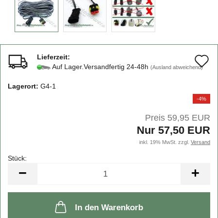
Lieferzeit:
A
Auf Lager.Versandfertig 24-48h
(Ausland abweichend)
d
Lagerort:
G4-1
M
-4%
Preis 59,95 EUR
Nur 57,50 EUR
inkl. 19% MwSt. zzgl.
Versand
Stück:
Stück
In den Warenkorb