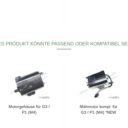
ES PRODUKT KÖNNTE PASSEND ODER KOMPATIBEL SEI
Mo­t­or­ge­häu­se für G3 /
Mäh­mo­tor kompl. für
P1 (M4)
G3 / P1 (M4) *NEW