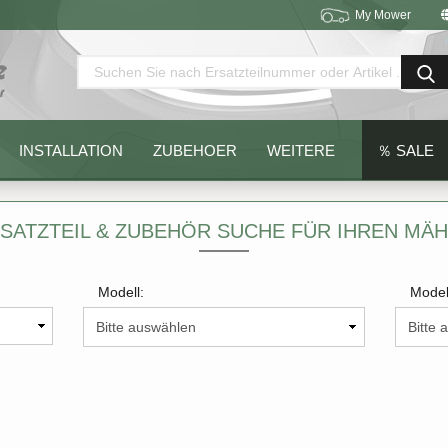
My Mower
Sprache auswählen
Lieferland
INSTALLATION
ZUBEHOER
WEITERE
％ SALE
SATZTEIL & ZUBEHÖR SUCHE FÜR IHREN MÄ
Modell:
Model
Konto erstellen
Passwort vergessen?