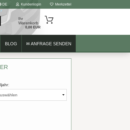
DE
Kundenlogin
Merkzettel
Ihr
Warenkorb
0,00 EUR
BLOG
✉ ANFRAGE SENDEN
HER
ljahr: