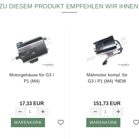
ZU DIESEM PRODUKT EMPFEHLEN WIR IHNEN
Mo­t­or­ge­häu­se für G3 /
Mäh­mo­tor kompl. für
P1 (M4)
G3 / P1 (M4) *NEW
17,33 EUR
151,73 EUR
WARENKORB
WARENKORB