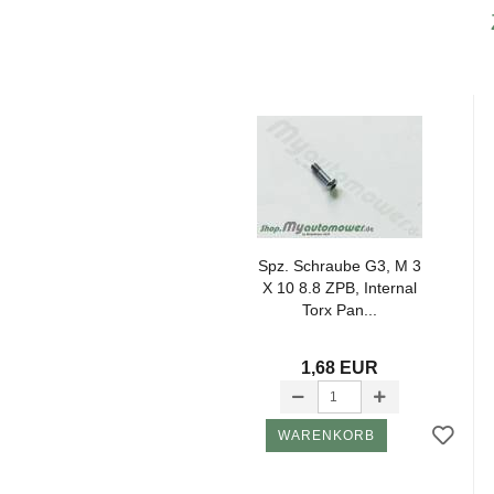
Spz. Schrau­be G3, M 3
X 10 8.8 ZPB, In­ter­nal
Torx Pan...
1,68 EUR
WARENKORB