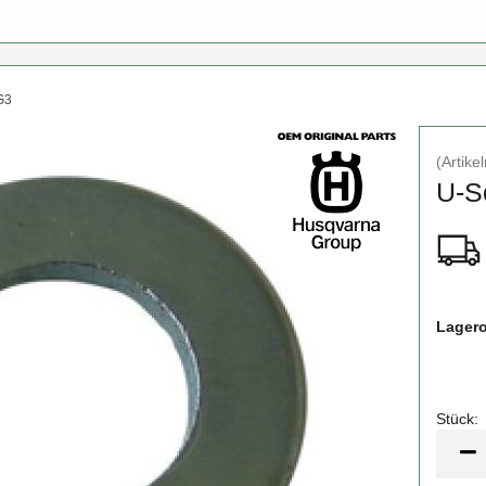
G3
(Artik
U-​
Lagero
Stück:
Stück