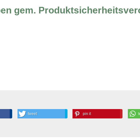
ben gem. Produktsicherheitsve
tweet
pin it
t