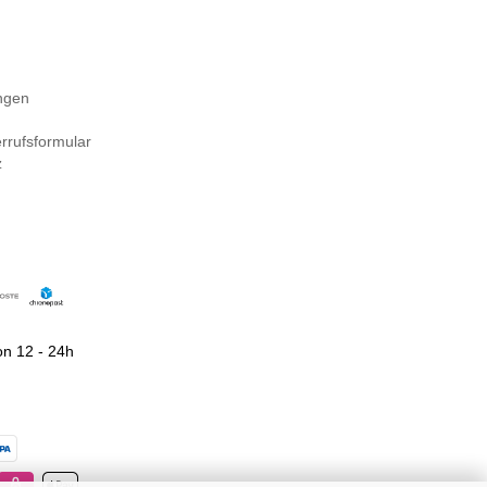
ngen
rrufsformular
z
n 12 - 24h