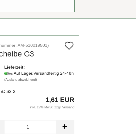
Auf
elnummer:
AM-510019501
)
Scheibe G3
den
Merkzettel
Lieferzeit:
Auf Lager.Versandfertig 24-48h
(Ausland abweichend)
rt:
S2-2
1,61 EUR
inkl. 19% MwSt. zzgl.
Versand