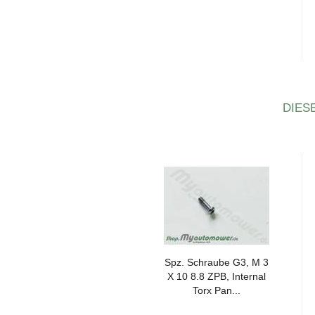
DIES
Spz. Schrau­be G3, M 3
X 10 8.8 ZPB, In­ter­nal
Torx Pan...