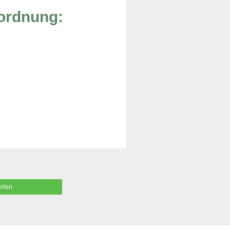
rordnung:
eilen