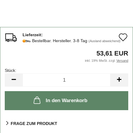
Lieferzeit:
A
Bestellbar. Hersteller. 3-8 Tag
(Ausland abweichend)
d
53,61 EUR
M
inkl. 19% MwSt. zzgl.
Versand
Stück:
Stück
In den Warenkorb
FRAGE ZUM PRODUKT