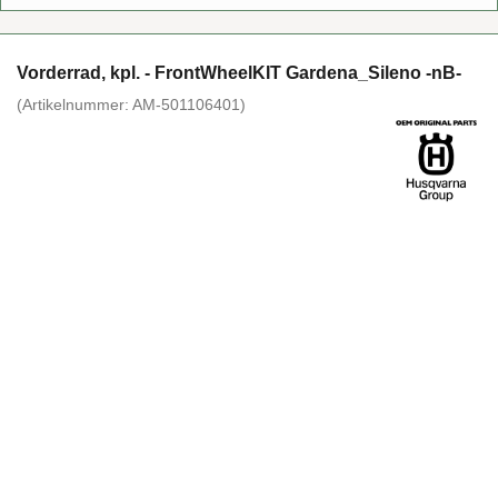
Vor­der­rad, kpl. - Front­Wheel­KIT Gar­de­na_­Si­le­no -nB-
(Ar­ti­kel­num­mer:
AM-​501106401
)