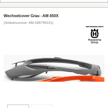
Wech­sel­co­ver Grau - AM 450X
(Ar­ti­kel­num­mer:
AM-​588799101
)