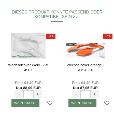
DIESES PRODUKT KÖNNTE PASSEND ODER
KOMPATIBEL SEIN ZU:
-6%
-7%
Wech­sel­co­ver Weiß - AM
Wech­sel­co­ver oran­ge -
450X
AM 450X
Preis 94,49 EUR
Preis 94,49 EUR
Nur 88,09 EUR
Nur 87,05 EUR
WARENKORB
WARENKORB