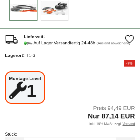
Lieferzeit:
A
Auf Lager.Versandfertig 24-48h
(Ausland abweichend)
d
Lagerort:
T1-3
M
-7%
Montage-Level
1
Preis 94,49 EUR
Nur 87,14 EUR
inkl. 19% MwSt. zzgl.
Versand
Stück: