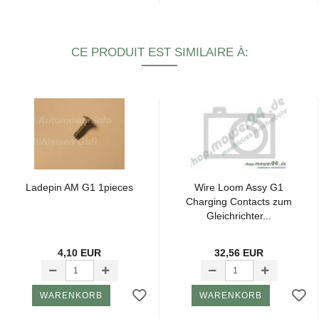
CE PRODUIT EST SIMILAIRE À:
La­de­pin AM G1 1pieces
Wire Loom Assy G1
Char­ging Contacts zum
Glei­chrich­ter...
4,10 EUR
32,56 EUR
WARENKORB
WARENKORB