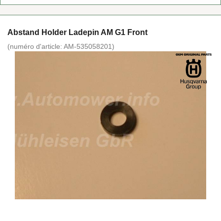
Abs­tand Hol­der La­de­pin AM G1 Front
(nu­mé­ro d'ar­ticle:
AM-​535058201
)