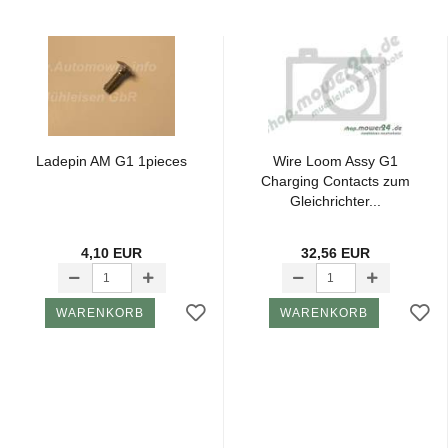
La­de­pin AM G1 1pieces
Wire Loom Assy G1
Char­ging Contacts zum
Glei­chrich­ter...
4,10 EUR
32,56 EUR
WARENKORB
WARENKORB