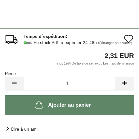
Temps d`expédition:
A
En stock.Prêt à expédier 24-48h
(l`étranger peut varier)
à
2,31 EUR
l
incl. 19% De taxe de ser excl.
Les frais de livraison
l
Pièce:
Pièce
d
s
Ajouter au panier
Dire à un ami