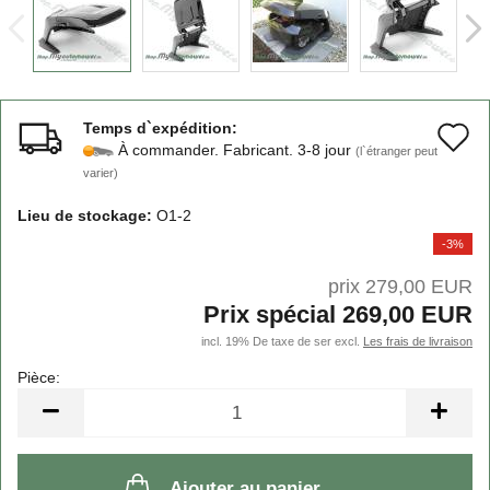
Temps d`expédition:
A
À commander. Fabricant. 3-8 jour
(l`étranger peut
à
varier)
l
Lieu de stockage:
O1-2
l
-3%
d
prix 279,00 EUR
Prix ​​spécial 269,00 EUR
s
incl. 19% De taxe de ser excl.
Les frais de livraison
Pièce:
Pièce
Ajouter au panier