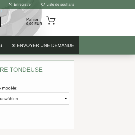
Enregistrer
Liste de souhaits
Panier
0,00 EUR
G
✉ ENVOYER UNE DEMANDE
TRE TONDEUSE
 modèle: