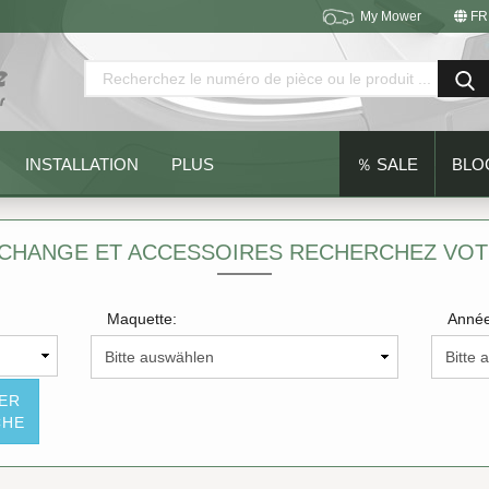
My Mower
FR
Changer de langue
Emplacement
INSTALLATION
PLUS
％ SALE
BLO
ECHANGE ET ACCESSOIRES RECHERCHEZ VO
Maquette:
Année
Créer un nouveau compte
Mot de passe oublié?
SER
CHE