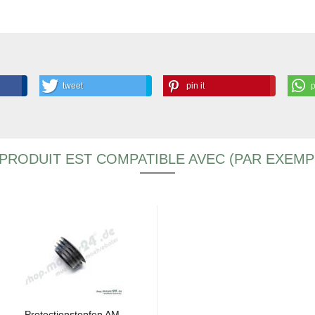
tweet
pin it
PRODUIT EST COMPATIBLE AVEC (PAR EXEMP
Pro­tec­tions­top­fen AM