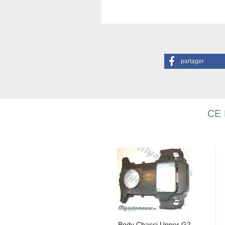
partager
CE 
Body Chas­si Upper G2