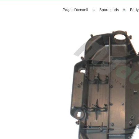
»
»
Page d`accueil
Spare parts
Body