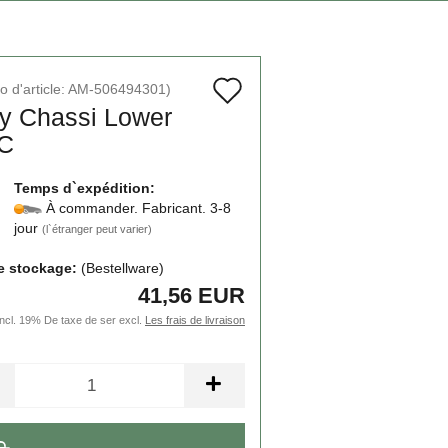
Ajouter
 d'article:
AM-506494301
)
y Chas­si Lower
à
C
la
liste
Temps d`expédition:
À commander. Fabricant. 3-8
de
jour
(l`étranger peut varier)
souhaits
e stockage:
(Bestellware)
41,56 EUR
incl. 19% De taxe de ser excl.
Les frais de livraison