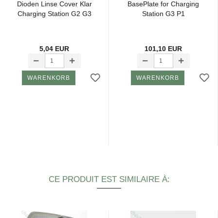
Dio­den Linse Cover Klar
Ba­se­Plate for Char­ging
Char­ging Sta­tion G2 G3
Sta­tion G3 P1
5,04 EUR
101,10 EUR
WARENKORB
WARENKORB
CE PRODUIT EST SIMILAIRE À: