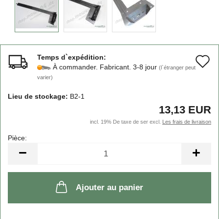
Temps d`expédition:
A
À commander. Fabricant. 3-8 jour
(l`étranger peut
à
varier)
l
Lieu de stockage:
B2-1
13,13 EUR
l
incl. 19% De taxe de ser excl.
Les frais de livraison
d
Pièce:
s
Pièce
Ajouter au panier