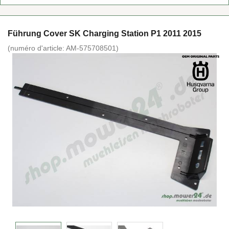
Führung Cover SK Char­ging Sta­tion P1 2011 2015
(nu­mé­ro d'ar­ticle:
AM-​575708501
)