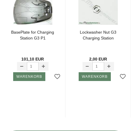
Ba­se­Plate for Char­ging
Lo­ck­wa­sher Nut G3
Sta­tion G3 P1
Char­ging Sta­tion
101,10 EUR
2,00 EUR
WARENKORB
WARENKORB