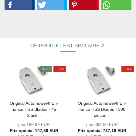
CE PRODUIT EST SIMILAIRE À:
TOP
-13%
-18%
Ori­gi­nal Au­to­mo­wer® En­
Ori­gi­nal Au­to­mo­wer® En­
hance HSS Blades - 45
hance HSS Blades - 300
Stück...
pieces...
prix 169,99 EUR
prix 899,00 EUR
Prix ​​spécial 147,89 EUR
Prix ​​spécial 737,18 EUR