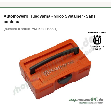
Au­to­mo­wer® Hus­q­var­na - Mirco Sys­tai­ner - Sans
conte­nu
(nu­mé­ro d'ar­ticle:
AM-​529410001
)