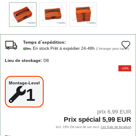
Temps d`expédition:
A
En stock.Prêt à expédier 24-48h
(l`étranger peut varier)
à
Lieu de stockage:
D8
l
-14%
l
Montage-Level
d
1
s
prix 6,99 EUR
Prix ​​spécial 5,99 EUR
incl. 19% De taxe de ser excl.
Les frais de livraison