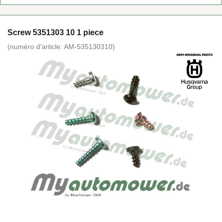
Screw 5351303 10 1 piece
(nu­mé­ro d'ar­ticle:
AM-​535130310
)