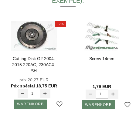
EXEMPLE):
-7%
Cut­ting Disk G2 2004-​
Screw 14mm
2015 220AC, 230ACX,
SH
prix 20,27 EUR
Prix ​​spécial 18,75 EUR
1,79 EUR
WARENKORB
WARENKORB