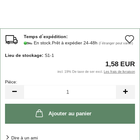
Temps d`expédition:
A
En stock.Prêt à expédier 24-48h
(l`étranger peut varier)
à
Lieu de stockage:
S1-1
l
1,58 EUR
l
incl. 19% De taxe de ser excl.
Les frais de livraison
d
Pièce:
Pièce
s
Ajouter au panier
Dire à un ami