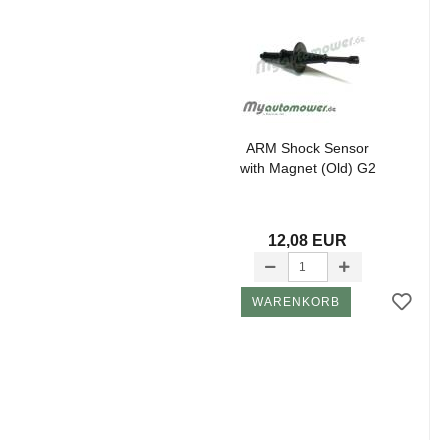
ARM Shock Sen­sor
with Ma­gnet (Old) G2
12,08 EUR
WARENKORB