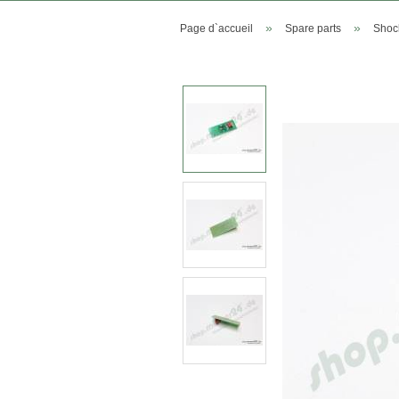
»
»
Page d`accueil
Spare parts
Shock