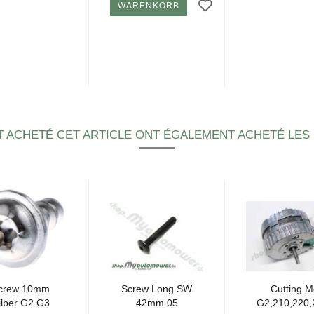
WARENKORB
T ACHETÉ CET ARTICLE ONT ÉGALEMENT ACHETÉ LES
crew 10mm
Screw Long SW
Cut­ting M
il­ber G2 G3
42mm 05
G2,210,220,