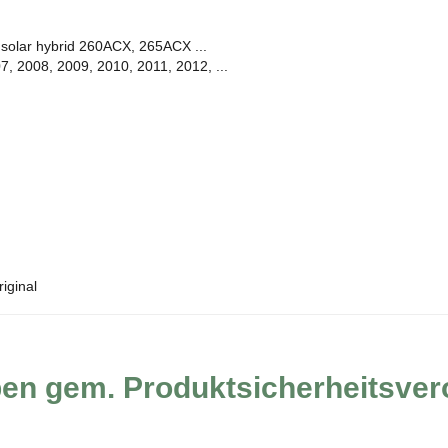
 solar
hybrid
260ACX
,
265ACX
...
7, 2008
,
2009, 2010
, 2011
, 2012
,
...
riginal
ben gem. Produktsicherheitsve