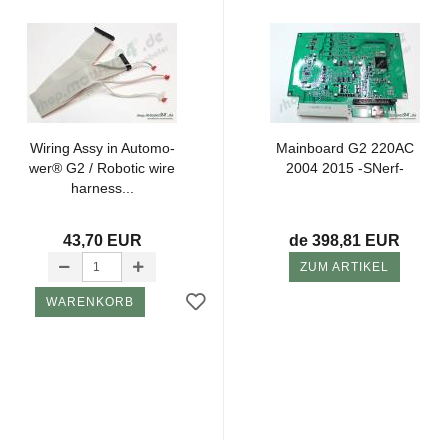
Wi­ring Assy in Au­to­mo­
Main­board G2 220AC
wer® G2 / Ro­bo­tic wire
2004 2015 -​SNerf-​
har­ness...
43,70 EUR
de 398,81 EUR
ZUM ARTIKEL
WARENKORB