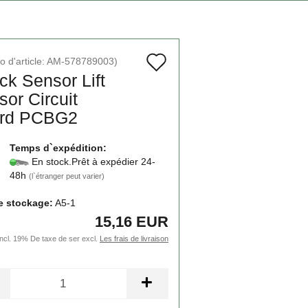
Ajouter
 d'article:
AM-578789003
)
k Sen­sor Lift
à
sor Cir­cuit
la
rd PCBG2
liste
Temps d`expédition:
de
En stock.Prêt à expédier 24-
48h
souhaits
(l`étranger peut varier)
e stockage:
A5-1
15,16 EUR
incl. 19% De taxe de ser excl.
Les frais de livraison