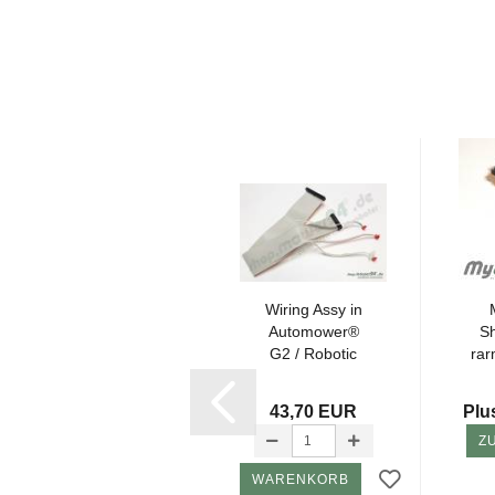
ARM Shock
Wi­ring Assy in
Sen­sor with Nut
Au­to­mo­wer®
Sh
(NEU 61mm)
G2 / Ro­bo­tic
rar
G2 G3
wire har­ness...
13,80 EUR
43,70 EUR
Plu
Z
WARENKORB
WARENKORB