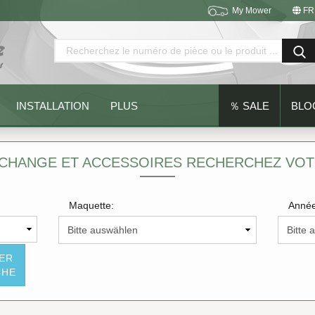
My Mower
FR
Changer de langue
Emplacement
INSTALLATION
PLUS
％ SALE
BLO
ECHANGE ET ACCESSOIRES RECHERCHEZ VO
Maquette:
Année
Créer un nouveau compte
Mot de passe oublié?
SER
CHE