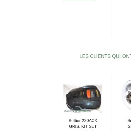
LES CLIENTS QUI ON
Spindle 6mm
Boî­tier 230ACX
S
Wheel VA G2
GRIS, KIT SET
S