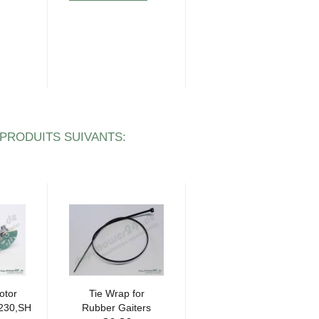
 PRODUITS SUIVANTS:
otor
Tie Wrap for
Screw
230,SH
Rub­ber Gai­ters
502239101