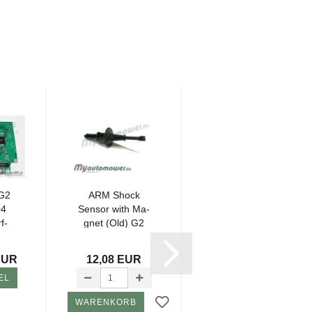
 G2
ARM Shock
ARM Shock
04
Sen­sor with Ma­
Sen­sor with Nut
-​
gnet (Old) G2
(NEU 61mm)
G2 G3
EUR
12,08 EUR
13,80 EUR
EL
WARENKORB
WARENKORB