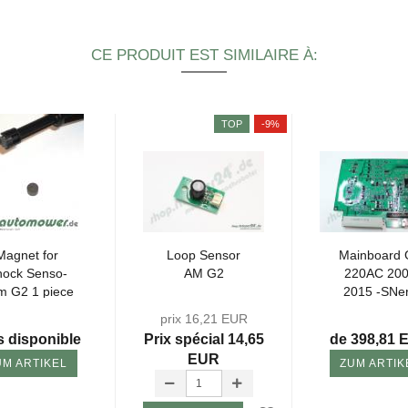
CE PRODUIT EST SIMILAIRE À:
TOP
-9%
Ma­gnet for
Loop Sen­sor
Main­board
ock Sen­so­
AM G2
220AC 20
m G2 1 piece
2015 -​SNerf
prix 16,21 EUR
s disponible
Prix ​​spécial 14,65
de 398,81 
EUR
UM ARTIKEL
ZUM ARTIK