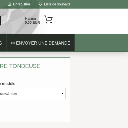
Enregistrer
Liste de souhaits
Panier
0,00 EUR
G
✉ ENVOYER UNE DEMANDE
TRE TONDEUSE
 modèle: