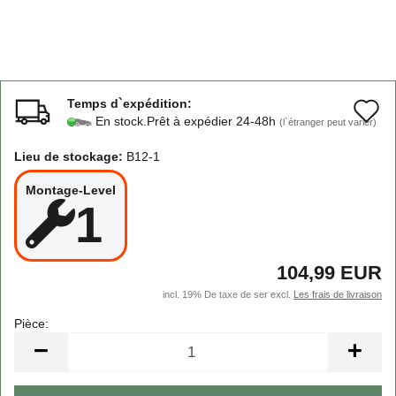
Temps d`expédition:
A
En stock.Prêt à expédier 24-48h
(l`étranger peut varier)
à
Lieu de stockage:
B12-1
l
Montage-Level
l
1
d
s
104,99 EUR
incl. 19% De taxe de ser excl.
Les frais de livraison
Pièce:
Pièce