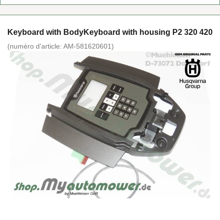
Key­board with Bo­dy­Key­board with hou­sing P2 320 420
(nu­mé­ro d'ar­ticle:
AM-​581620601
)