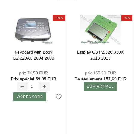
-19%
-5%
Key­board with Body
Dis­play G3 P2,320,330X
G2,220AC 2004 2009
2013 2015
prix 74,50 EUR
prix 165,99 EUR
Prix ​​spécial 59,95 EUR
De seulement 157,69 EUR
ZUM ARTIKEL
WARENKORB