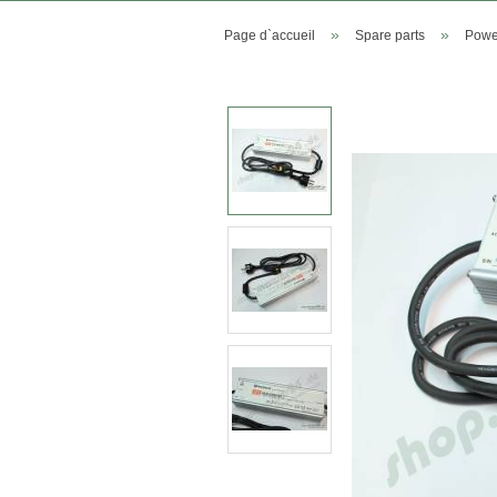
»
»
Page d`accueil
Spare parts
Power