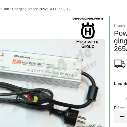
 Unit f. Charging Station 265ACX Li Lon (EU)
(numéro
Powe
ging
265
Lieu d
Pièce:
Pièce