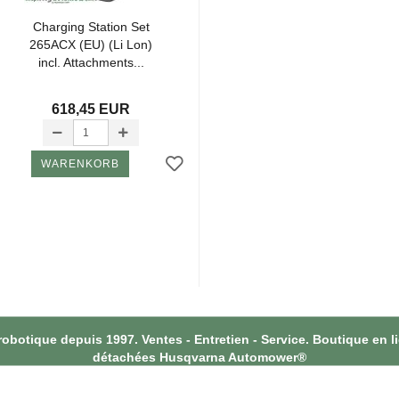
Char­ging Sta­tion Set
265ACX (EU) (Li Lon)
incl. At­tach­ments...
618,45 EUR
WARENKORB
botique depuis 1997. Ventes - Entretien - Service. Boutique en l
détachées Husqvarna Automower®