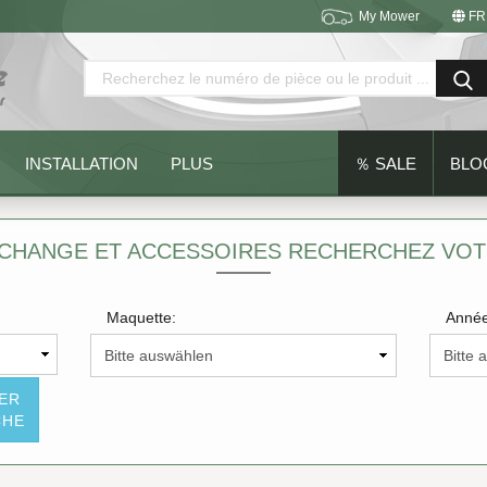
My Mower
FR
Changer de langue
Emplacement
INSTALLATION
PLUS
％ SALE
BLO
ECHANGE ET ACCESSOIRES RECHERCHEZ VO
Maquette:
Année
Créer un nouveau compte
Mot de passe oublié?
SER
CHE