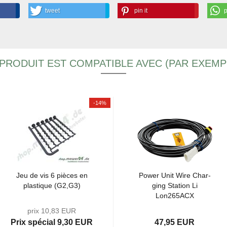
tweet
pin it
PRODUIT EST COMPATIBLE AVEC (PAR EXEMP
-14%
Jeu de vis 6 pièces en
Power Unit Wire Char­
plas­tique (G2,G3)
ging Sta­tion Li
Lon265ACX
prix 10,83 EUR
Prix ​​spécial 9,30 EUR
47,95 EUR