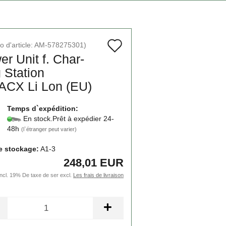
Ajouter
 d'article:
AM-578275301
)
r Unit f. Char­
à
 Sta­tion
la
ACX Li Lon (EU)
liste
Temps d`expédition:
de
En stock.Prêt à expédier 24-
48h
souhaits
(l`étranger peut varier)
e stockage:
A1-3
248,01 EUR
incl. 19% De taxe de ser excl.
Les frais de livraison