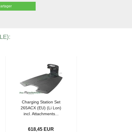
partager
LE):
Char­ging Sta­tion Set
265ACX (EU) (Li Lon)
incl. At­tach­ments...
618,45 EUR