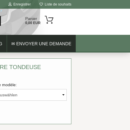
Enregistrer
Liste de souhaits
Panier
0,00 EUR
G
✉ ENVOYER UNE DEMANDE
TRE TONDEUSE
 modèle: