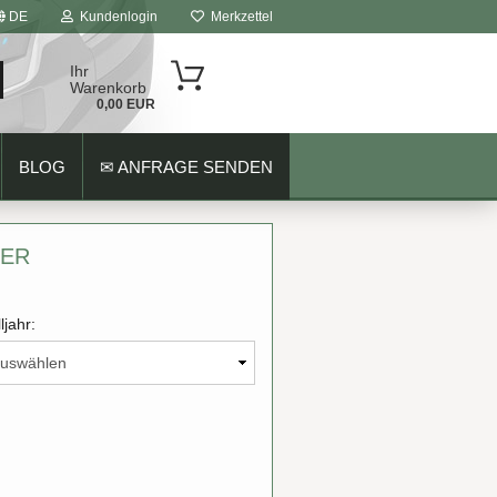
DE
Kundenlogin
Merkzettel
Ihr
Warenkorb
0,00 EUR
BLOG
✉ ANFRAGE SENDEN
HER
ljahr: