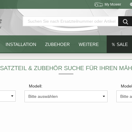
My Mower
Sprache auswählen
Lieferland
INSTALLATION
ZUBEHOER
WEITERE
％ SALE
SATZTEIL & ZUBEHÖR SUCHE FÜR IHREN MÄ
Modell:
Model
Konto erstellen
Passwort vergessen?