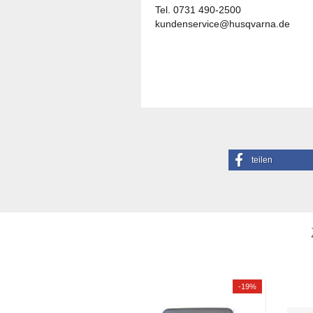
Tel. 0731 490-2500
kundenservice@husqvarna.de
teilen
TOP
-9%
-19%