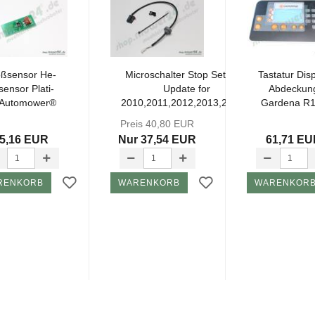
ß­sen­sor He­
Mi­cro­schal­ter Stop Set NEU
Tas­ta­tur Dis­
sen­sor Pla­ti­
Up­date for
Ab­de­ckun
Au­to­mower®
2010,2011,2012,2013,2014...
Gar­de­na R
PCB, G2
Preis 40,80 EUR
5,16 EUR
Nur 37,54 EUR
61,71 E
RENKORB
WARENKORB
WARENKOR