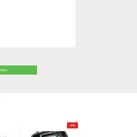
eilen
:
-9%
-11%