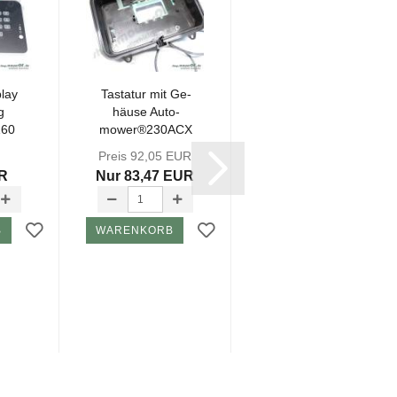
play
Tas­ta­tur mit Ge­
Tas­ta­tur mit Ge­
g
häu­se Au­to­
häu­se Au­to­
160
mower®230ACX
mower®220AC
2010-​2014
2010-​2014
Preis 92,05 EUR
Preis 78,80 EUR
UR
Nur 83,47 EUR
Nur 69,95 EUR
B
WARENKORB
WARENKORB