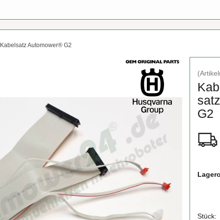
Kabelsatz Automower® G2
(Artik
Ka­b
sat
G2
Lagero
Stück: