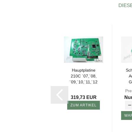
DIES
-11%
Tas­ta­tur mit Ge­
Haupt­pla­ti­ne
Sch
häu­se Au­to­
210C ´07,´08,
A
mower®220AC
´09,´10,´11,´12
G
2010-​2014
-​SNerf-​...
Preis 78,80 EUR
Pre
Nur 69,95 EUR
319,73 EUR
Nur
ZUM ARTIKEL
WARENKORB
WA