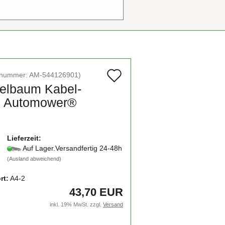
Auf
elnummer:
AM-544126901
)
el­baum Ka­bel­
den
z Au­to­mower®
Merkzettel
Lieferzeit:
Auf Lager.Versandfertig 24-48h
(Ausland abweichend)
rt:
A4-2
43,70 EUR
inkl. 19% MwSt. zzgl.
Versand