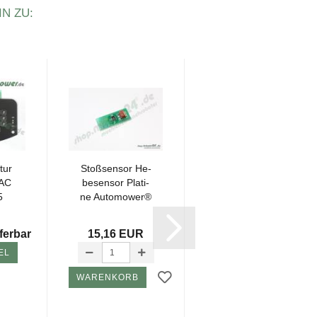
N ZU:
-19%
tur
Stoß­sen­sor He­
Tas­ta­tur mit Ge­
AC
be­sen­sor Pla­ti­
häu­se Au­to­
5
ne Au­to­mower®
mower®
PCB, G2
G2,220AC
Preis 74,50 EUR
2004-​2009...
ferbar
15,16 EUR
Nur 59,95 EUR
EL
WARENKORB
WARENKORB