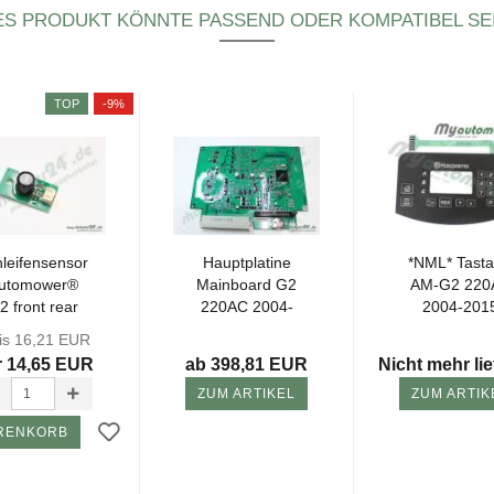
ES PRODUKT KÖNNTE PASSEND ODER KOMPATIBEL SEI
TOP
-9%
lei­fen­sen­sor
Haupt­pla­ti­ne
*NML* Tas­ta­
u­to­mower®
Main­board G2
AM-G2 220
2 front rear
220AC 2004-​
2004-​201
2015 -​SNerf-​
is 16,21 EUR
 14,65 EUR
ab 398,81 EUR
Nicht mehr lie
ZUM ARTIKEL
ZUM ARTIK
RENKORB