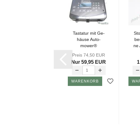
Schlei­fen­sen­sor
Tas­ta­tur mit Ge­
Sto
Au­to­mower®
häu­se Au­to­
be­
G2 front rear
mower®
ne 
G2,220AC
Preis 16,21 EUR
Preis 74,50 EUR
2004-​2009...
Nur 14,65 EUR
Nur 59,95 EUR
1
WARENKORB
WARENKORB
WA