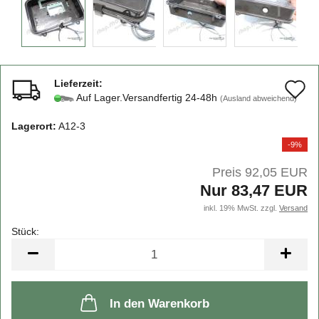
Lieferzeit:
A
Auf Lager.Versandfertig 24-48h
(Ausland abweichend)
d
Lagerort:
A12-3
M
-9%
Preis 92,05 EUR
Nur 83,47 EUR
inkl. 19% MwSt. zzgl.
Versand
Stück:
Stück
In den Warenkorb