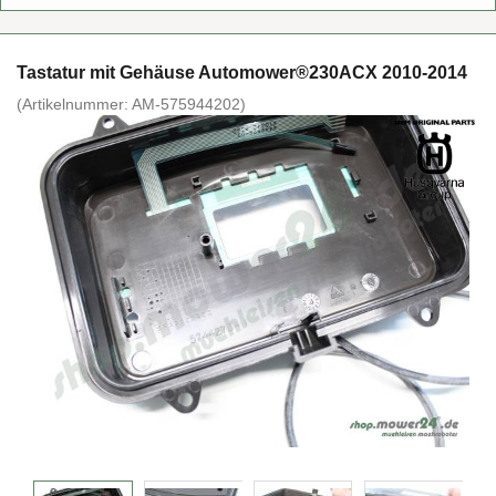
Tas­ta­tur mit Ge­häu­se Au­to­mower®230ACX 2010-​2014
(Ar­ti­kel­num­mer:
AM-​575944202
)