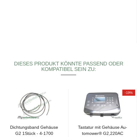
DIESES PRODUKT KÖNNTE PASSEND ODER
KOMPATIBEL SEIN ZU:
-19%
Dich­tungs­band Ge­häu­se
Tas­ta­tur mit Ge­häu­se Au­
G2 1Stück - 4-​1700
to­mower® G2,220AC