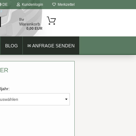
DE
Kundenlogin
Merkzettel
Ihr
Warenkorb
0,00 EUR
BLOG
✉ ANFRAGE SENDEN
HER
ljahr: