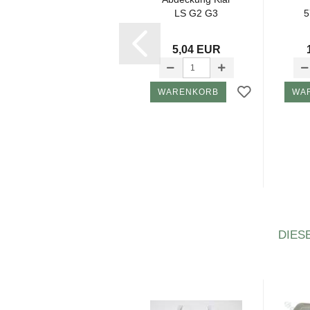
305 = AM-​
LS G2 G3
5
580965402
Nicht mehr lieferbar
5,04 EUR
ZUM ARTIKEL
WARENKORB
WA
DIES
-6%