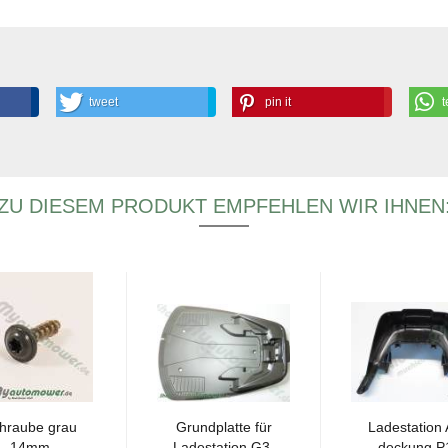
tweet
pin it
t
ZU DIESEM PRODUKT EMPFEHLEN WIR IHNEN
hrau­be grau
Grund­plat­te für
La­de­sta­ti­on
14mm
La­de­sta­ti­on G3-
de­ckung P