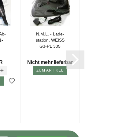
 Ab­
N.M.L. - La­de­
La­de­sta­ti­on G3-
1-
sta­ti­on, WEISS
P1 305,308
G3-P1 305
GRAU *Ecki­ger
11,12,13 (EU,...
Ste­cker*
Preis 272,95 EUR
(Ohne...
UR
Nicht mehr lieferbar
Nur 256,20 EUR
ZUM ARTIKEL
B
WARENKORB