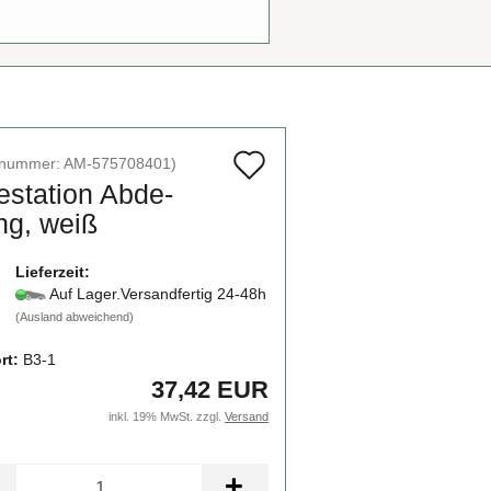
Auf
elnummer:
AM-575708401
)
e­sta­ti­on Ab­de­
den
ng, weiß
Merkzettel
Lieferzeit:
Auf Lager.Versandfertig 24-48h
(Ausland abweichend)
rt:
B3-1
37,42 EUR
inkl. 19% MwSt. zzgl.
Versand