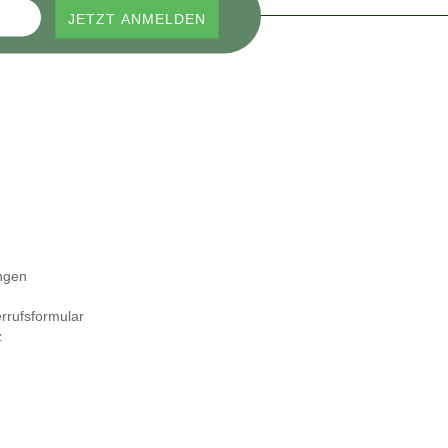
ngen
rrufsformular
z