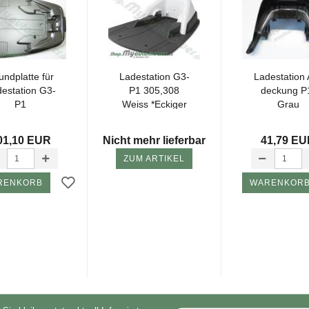
nd­plat­te für
La­de­sta­ti­on G3-
La­de­sta­ti­on
e­sta­ti­on G3-
P1 305,308
de­ckung P
P1
Weiss *Ecki­ger
Grau
Ste­cker*...
01,10 EUR
Nicht mehr lieferbar
41,79 E
ZUM ARTIKEL
RENKORB
WARENKOR