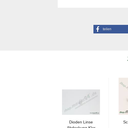
teilen
*NML Ge­häu­se
Di­oden Linse
Sc
Kit Weiss AM
Ab­de­ckung Klar