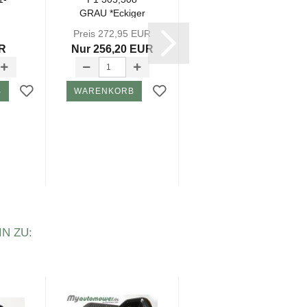
GRAU *Ecki­ger
G3-P1 305
Ste­cker*
11,12,13 (EU,...
Preis 272,95 EUR
(Ohne...
UR
Nur 256,20 EUR
Nicht mehr lieferbar
ZUM ARTIKEL
B
WARENKORB
N ZU:
-6%