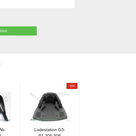
eilen
:
-6%
 Ab­
La­de­sta­ti­on G3-
N.M.L. - La­de­
1-
P1 305,308
sta­ti­on, WEISS