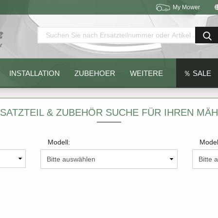
My Mower
Sprache auswählen
Lieferland
INSTALLATION
ZUBEHOER
WEITERE
％ SALE
SATZTEIL & ZUBEHÖR SUCHE FÜR IHREN MÄ
Modell:
Model
Konto erstellen
Passwort vergessen?