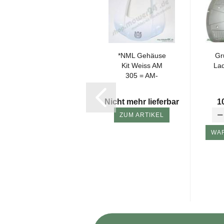
La­de­sta­ti­on G3-
*NML Ge­häu­se
Gru
P1 305,308
Kit Weiss AM
La­d
GRAU *Ecki­ger
305 = AM-​
Ste­cker*
580965402
Preis 272,95 EUR
(Ohne...
Nur 256,20 EUR
Nicht mehr lieferbar
1
ZUM ARTIKEL
WARENKORB
WA