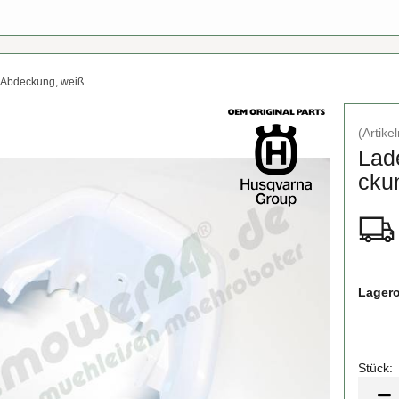
 Abdeckung, weiß
(Artik
La­d
cku
Lagero
Stück:
Stück