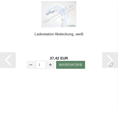
La­de­sta­ti­on Ab­de­ckung, weiß
37,42 EUR
WARENKORB