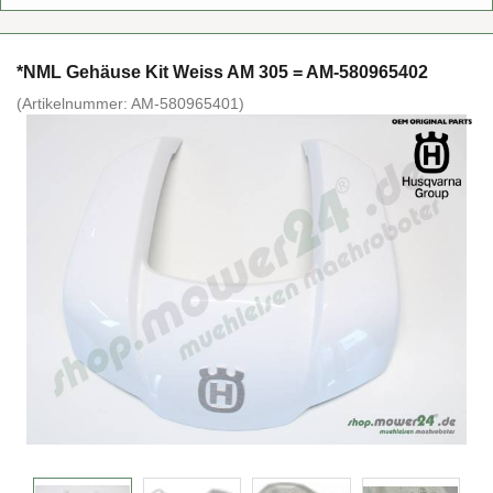
*NML Ge­häu­se Kit Weiss AM 305 = AM-​580965402
(Ar­ti­kel­num­mer:
AM-​580965401
)