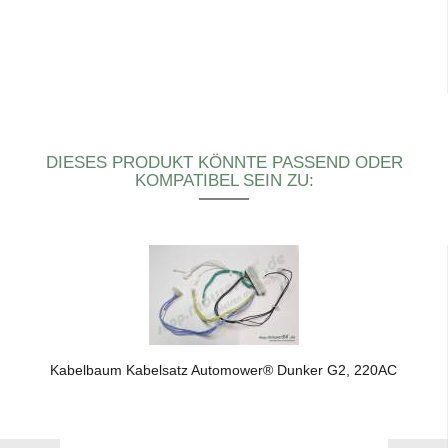
DIESES PRODUKT KÖNNTE PASSEND ODER
KOMPATIBEL SEIN ZU:
Ka­bel­baum Ka­bel­satz Au­to­mower® Dun­ker G2, 220AC