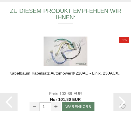
ZU DIESEM PRODUKT EMPFEHLEN WIR
IHNEN:
-1%
Ka­bel­baum Ka­bel­satz Au­to­mower® 220AC - Linix, 230ACX...
Preis 103,69 EUR
Nur 101,80 EUR
WARENKORB