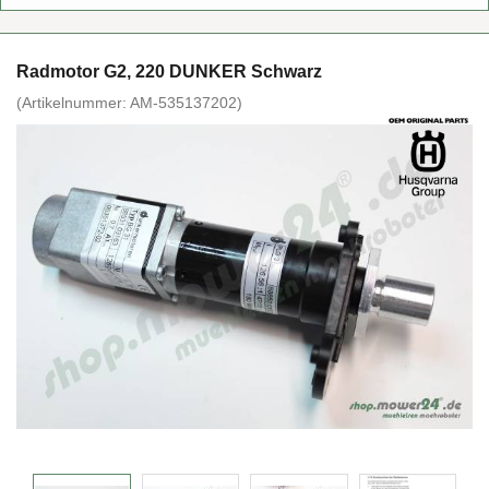
Rad­mo­tor G2, 220 DUN­KER Schwarz
(Ar­ti­kel­num­mer:
AM-​535137202
)