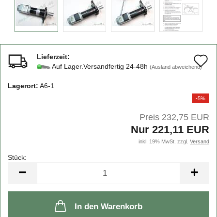
Lieferzeit:
A
Auf Lager.Versandfertig 24-48h
(Ausland abweichend)
d
Lagerort:
A6-1
M
-5%
Preis 232,75 EUR
Nur 221,11 EUR
inkl. 19% MwSt. zzgl.
Versand
Stück:
Stück
In den Warenkorb