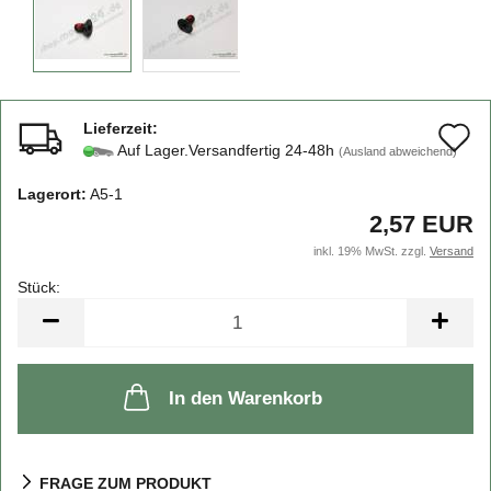
Lieferzeit:
A
Auf Lager.Versandfertig 24-48h
(Ausland abweichend)
d
Lagerort:
A5-1
M
2,57 EUR
inkl. 19% MwSt. zzgl.
Versand
Stück:
Stück
In den Warenkorb
FRAGE ZUM PRODUKT