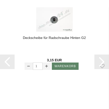
Deck­schei­be für Rad­schrau­be Hin­ten G2
3,15 EUR
WARENKORB