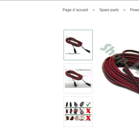
»
»
Page d`accueil
Spare parts
Powe