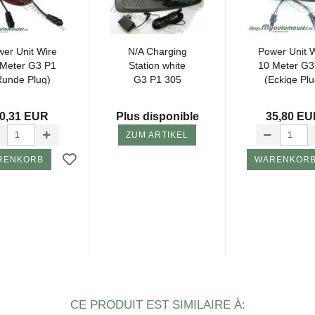
er Unit Wire
N/A Char­ging
Power Unit 
 Meter G3 P1
Sta­tion white
10 Meter G3
Runde Plug)
G3 P1 305
(Eckige Plu
11,12,13
(EU,CH)...
0,31 EUR
Plus disponible
35,80 E
ZUM ARTIKEL
RENKORB
WARENKOR
CE PRODUIT EST SIMILAIRE À: