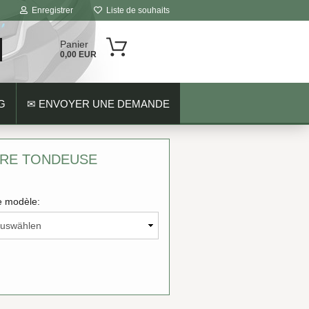
Enregistrer
Liste de souhaits
Panier
0,00 EUR
G
✉ ENVOYER UNE DEMANDE
TRE TONDEUSE
 modèle: