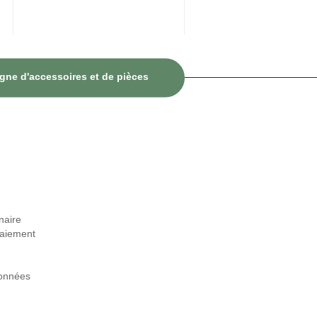
igne d'accessoires et de pièces
naire
paiement
données