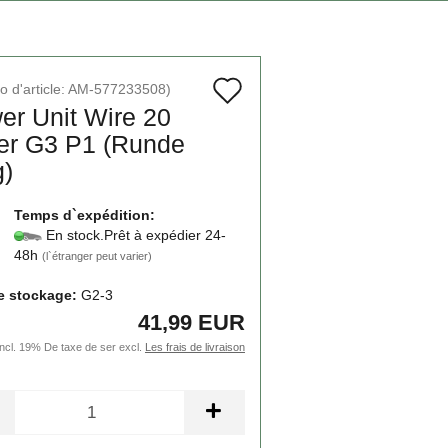
Ajouter
 d'article:
AM-577233508
)
er Unit Wire 20
à
er G3 P1 (Runde
la
g)
liste
Temps d`expédition:
de
En stock.Prêt à expédier 24-
48h
souhaits
(l`étranger peut varier)
e stockage:
G2-3
41,99 EUR
incl. 19% De taxe de ser excl.
Les frais de livraison