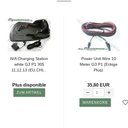
N/A Char­ging Sta­tion
Power Unit Wire 10
white G3 P1 305
Meter G3 P1 (Eckige
11,12,13 (EU,CH)...
Plug)
Plus disponible
35,80 EUR
ZUM ARTIKEL
WARENKORB