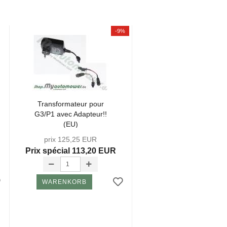
-9%
Trans­for­ma­teur pour
Power Unit Wire 10
G3/P1 avec Adap­teur!!
Meter G3 P1 (Runde
(EU)
Plug)
(305R40LiR45Li...)...
prix 125,25 EUR
Prix ​​spécial 113,20 EUR
30,31 EUR
WARENKORB
WARENKORB