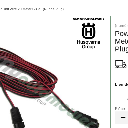
r Unit Wire 20 Meter G3 P1 (Runde Plug)
(numéro
Pow
Met
Plu
Lieu d
Pièce:
Pièce