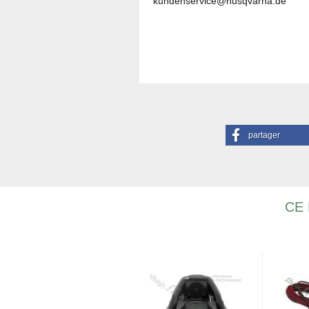
kundenservice@husqvarna.de
partager
CE 
-7%