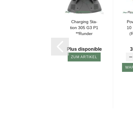
Carte de cir­cuit
Char­ging Sta­
Pow
im­pri­mé de la
tion 305 G3 P1
10
sta­tion de
**Run­der
(
charge G3...
Plug**Grey(wi­
prix 118,95 EUR
thout...
Prix ​​spécial 109,50
Plus disponible
3
EUR
ZUM ARTIKEL
WA
WARENKORB