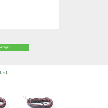
partager
LE):
-9%