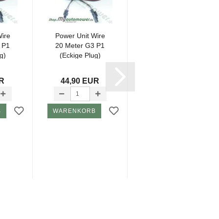
Wire
Power Unit Wire
Trans­for­ma­teur pour
 P1
20 Meter G3 P1
G3/P1 avec Adap­
g)
(Eckige Plug)
teur!! (EU)
(305R40LiR45Li...)...
prix 125,25 EUR
UR
44,90 EUR
Prix ​​spécial 113,20
EUR
B
WARENKORB
WARENKORB