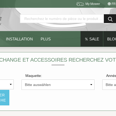
My Mower
FR
Changer de langue
Emplacement
INSTALLATION
PLUS
％ SALE
BLO
ECHANGE ET ACCESSOIRES RECHERCHEZ VO
Maquette:
Année
Créer un nouveau compte
Mot de passe oublié?
SER
CHE