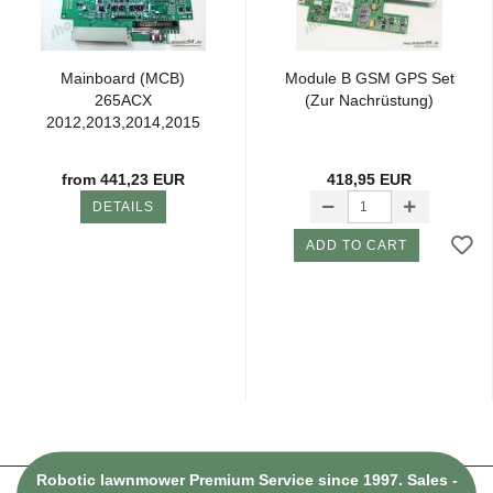
Mainboard (MCB)
Module B GSM GPS Set
265ACX
(Zur Nachrüstung)
2012,2013,2014,2015
SNerf
from 441,23 EUR
418,95 EUR
DETAILS
ADD TO CART
Robotic lawnmower Premium Service since 1997. Sales -