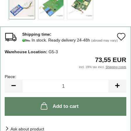
Shipping time:
A
In stock. Ready delivery 24-48h
(abroad may vary)
t
Warehouse Location:
G5-3
w
73,55 EUR
li
incl. 19% tax excl.
Shipping costs
Piece:
Piece
Add to cart
Ask about product